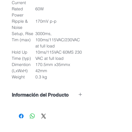
Current
Rated
60W
Power
Ripple &
170mV p-p
Noise
Setup, Rise
3000ms,
Tim (max)
100ms/115VAC/230VAC
at full load
Hold Up
10ms/115VAC 60MS 230
Time (typ)
VAC at full load
Dimention
170.5mm x35mmx
(LxWxH)
42mm
Weight
0.3 kg
Información del Producto
Aplicaciones:
Ideal para alimentar los módulos
LED y usar en aplicaciones de
iluminación trasera o lateral de
paneles publicitarios, letras de canal