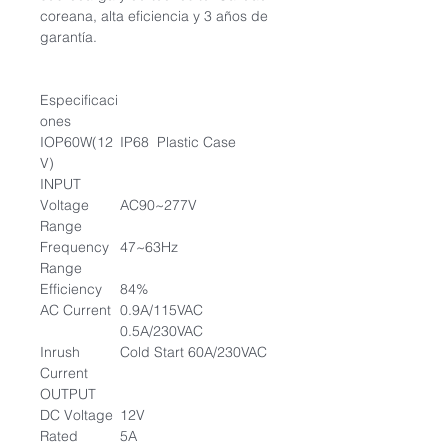
coreana, alta eficiencia y 3 años de
garantía.
Especificaci
ones
IOP60W(12
IP68 Plastic Case
V)
INPUT
Voltage
AC90~277V
Range
Frequency
47~63Hz
Range
Efficiency
84%
AC Current
0.9A/115VAC
0.5A/230VAC
Inrush
Cold Start 60A/230VAC
Current
OUTPUT
DC Voltage
12V
Rated
5A